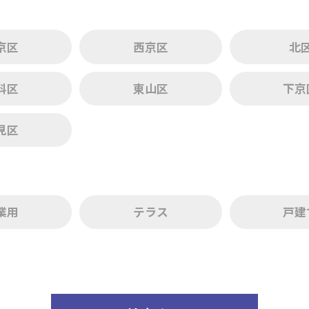
京区
西京区
北
科区
東山区
下京
見区
業用
テラス
戸建