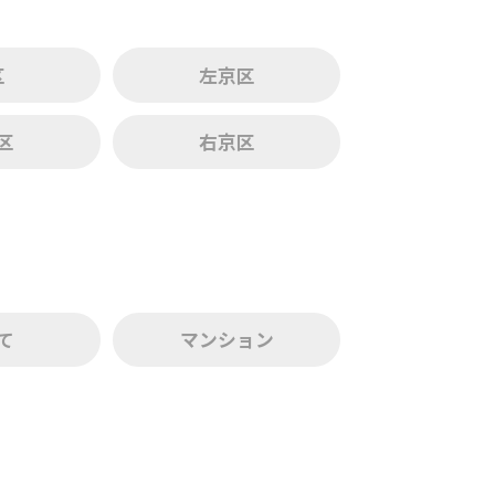
区
左京区
区
右京区
て
マンション