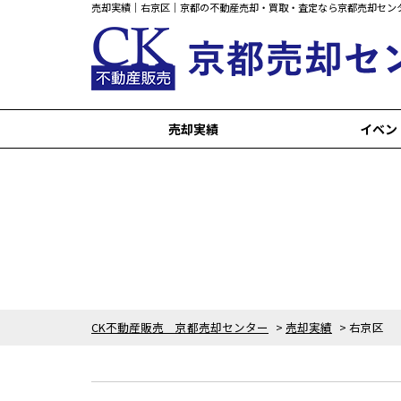
売却実績｜右京区｜京都の不動産売却・買取・査定なら京都売却セン
売却実績
イベン
京都市以外の売却実績
中京区の売却実績
西京区の売却実績
左京区の売却実績
上京区の売却実績
山科区の売却実績
東山区の売却実績
下京区の売却実績
右京区の売却実績
伏見区の売却実績
北区の売却実績
CK不動産販売 京都売却センター
>
売却実績
>
右京区