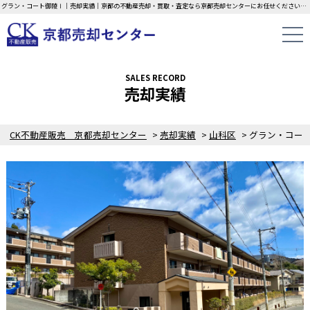
グラン・コート御陵Ⅰ｜売却実績｜京都の不動産売却・買取・査定なら京都売却センターにお任せください！中古一戸建て・マンション・土地の即日無料査定・現金買取中！不動産の家族信託もご相談ください！！
SALES RECORD
売却実績
CK不動産販売 京都売却センター
>
売却実績
>
山科区
>
グラン・コー